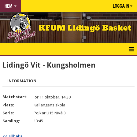
HEM
LOGGA IN
KFUM Lidingö Basket
HEM
Lidingö Vit - Kungsholmen
NYHETER
INFORMATION
KLUBBEN
Matchstart:
lör 11 oktober, 14:30
BÖRJA SPELA
Plats:
Källängens skola
Serie:
Pojkar U15 Nivå 3
KALENDER
Samling:
13:45
MATCHER
<< Tillbaka