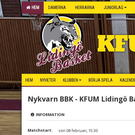
HEM
DAMERNA
HERRARNA
JUNIORLAG
KF
HEM
NYHETER
KLUBBEN
BÖRJA SPELA
KALEND
Nykvarn BBK - KFUM Lidingö B
INFORMATION
Matchstart:
sön 08 februari, 15:30