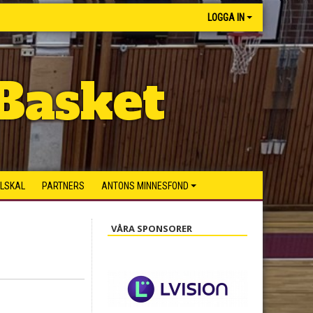
LOGGA IN
Basket
ILSKAL
PARTNERS
ANTONS MINNESFOND
VÅRA SPONSORER