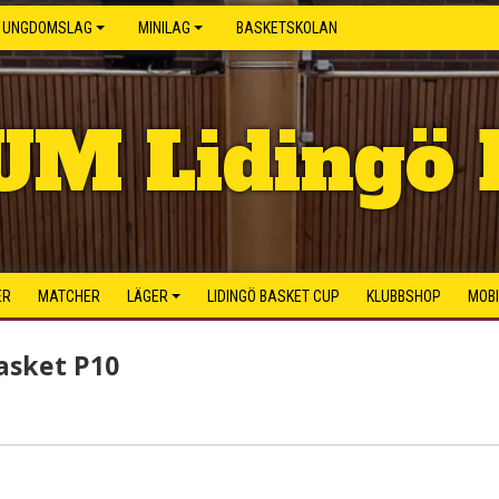
UNGDOMSLAG
MINILAG
BASKETSKOLAN
UM Lidingö 
ER
MATCHER
LÄGER
LIDINGÖ BASKET CUP
KLUBBSHOP
MOB
asket P10