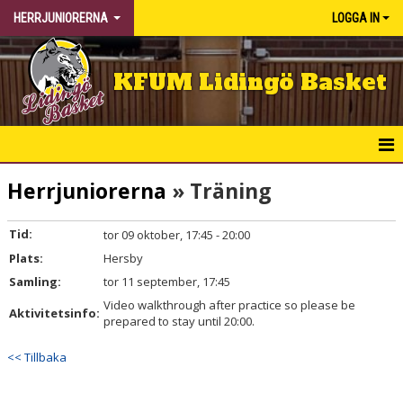
HERRJUNIORERNA
LOGGA IN
KFUM Lidingö Basket
HEM
Herrjuniorerna
» Träning
NYHETER
Tid:
tor 09 oktober, 17:45 - 20:00
Plats:
KALENDER
Hersby
Samling:
tor 11 september, 17:45
MATCHER
Video walkthrough after practice so please be
Aktivitetsinfo:
prepared to stay until 20:00.
TRUPPEN
<< Tillbaka
BILDGALLERI