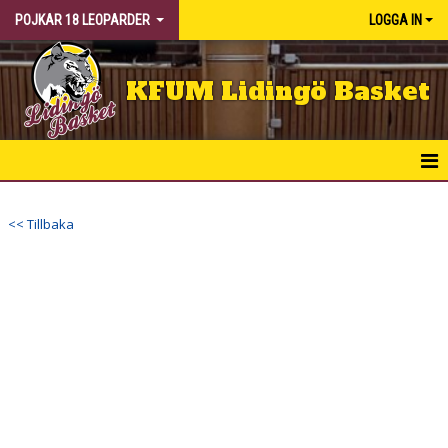
POJKAR 18 LEOPARDER
LOGGA IN
KFUM Lidingö Basket
HEM
<< Tillbaka
NYHETER
KALENDER
MATCHER
TRUPPEN
BILDGALLERI