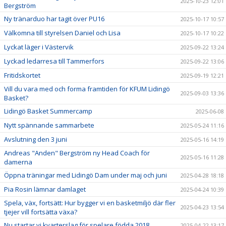
2025-10-23 12:01
Bergström
Ny tränarduo har tagit över PU16
2025-10-17 10:57
Välkomna till styrelsen Daniel och Lisa
2025-10-17 10:22
Lyckat läger i Västervik
2025-09-22 13:24
Lyckad ledarresa till Tammerfors
2025-09-22 13:06
Fritidskortet
2025-09-19 12:21
Vill du vara med och forma framtiden för KFUM Lidingö
2025-09-03 13:36
Basket?
Lidingö Basket Summercamp
2025-06-08
Nytt spännande sammarbete
2025-05-24 11:16
Avslutning den 3 juni
2025-05-16 14:19
Andreas "Anden" Bergström ny Head Coach för
2025-05-16 11:28
damerna
Öppna träningar med Lidingö Dam under maj och juni
2025-04-28 18:18
Pia Rosin lämnar damlaget
2025-04-24 10:39
Spela, väx, fortsätt: Hur bygger vi en basketmiljö där fler
2025-04-23 13:54
tjejer vill fortsätta växa?
Nu startar vi kvarterslag för spelare födda 2018
2025-04-22 13:17