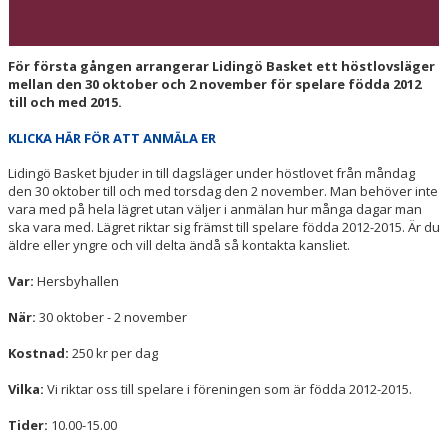
LÄGER
LIDINGÖ BASKET CUP
För första gången arrangerar Lidingö Basket ett höstlovsläger
mellan den 30 oktober och 2 november för spelare födda 2012
KLUBBSHOP
till och med 2015.
KLICKA HÄR FÖR ATT ANMÄLA ER
MOBILSKAL
Lidingö Basket bjuder in till dagsläger under höstlovet från måndag
PARTNERS
den 30 oktober till och med torsdag den 2 november. Man behöver inte
vara med på hela lägret utan väljer i anmälan hur många dagar man
ska vara med. Lägret riktar sig främst till spelare födda 2012-2015. Är du
ANTONS MINNESFOND
äldre eller yngre och vill delta ändå så kontakta kansliet.
Var:
Hersbyhallen
När:
30 oktober - 2 november
Kostnad:
250 kr per dag
Vilka:
Vi riktar oss till spelare i föreningen som är födda 2012-2015.
Tider:
10.00-15.00