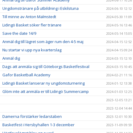
2024-06-17 10:26
Ungdomstränare på utbildning i Eskilstuna
2024-06-10 12:12
Till minne av Anton Malmstedt
2024-05-30 11:09
Lidingö Basket söker fler tränare
2024-05-16 13:46
Save the date 14/9
2024-05-14 15:05
Anmäl dig till lägret som äger rum den 4-5 maj
2024-04-15 12:52
Nu startar vi upp nya kvarterslag
2024-04-15 09:24
Anmäl dig
2024-03-15 12:10
Dags att anmäla sig till Göteborgs Basketfestival
2024-03-15 10:45
Gafor Basketball Academy
2024-02-21 11:16
Lidingö Basket lanserar ny ungdomsturnering
2024-01-12 13:38
Glöm inte att anmäla er till Lidingö Summercamp
2024-01-03 12:25
2023-12-05 13:21
2023-12-04 14:44
Damerna förstärker ledarstaben
2023-12-01 10:30
Basketfest i Hersbyhallen 1-3 december
2023-11-09 09:59
Höstlovslägret blev en succé