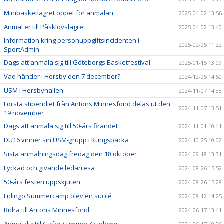
Minibasketlägret öppet för anmälan
2025-04-02 13:56
Anmäl er till Påsklovslägret
2025-04-02 13:40
Information kring personuppgiftsincidenten i
2025-02-05 11:22
SportAdmin
Dags att anmäla sig till Göteborgs Basketfestival
2025-01-15 13:09
Vad händer i Hersby den 7 december?
2024-12-05 14:50
USM i Hersbyhallen
2024-11-07 14:38
Första stipendiet från Antons Minnesfond delas ut den
2024-11-07 13:51
19 november
Dags att anmäla sig till 50-års firandet
2024-11-01 10:41
DU16 vinner sin USM-grupp i Kungsbacka
2024-10-25 10:02
Sista anmälningsdag fredag den 18 oktober
2024-09-18 13:31
Lyckad och givande ledarresa
2024-08-26 15:52
50-års festen uppskjuten
2024-08-26 15:28
Lidingö Summercamp blev en succé
2024-08-12 14:25
Bidra till Antons Minnesfond
2024-06-17 13:41
Anmäl dig till Gafor Summer Academy