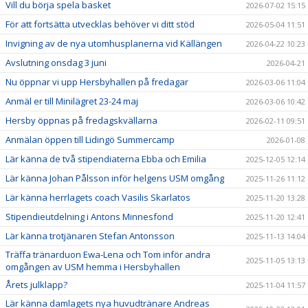
Vill du börja spela basket
2026-07-02 15:15
För att fortsätta utvecklas behöver vi ditt stöd
2026-05-04 11:51
Invigning av de nya utomhusplanerna vid Källängen
2026-04-22 10:23
Avslutning onsdag 3 juni
2026-04-21
Nu öppnar vi upp Hersbyhallen på fredagar
2026-03-06 11:04
Anmäl er till Minilägret 23-24 maj
2026-03-06 10:42
Hersby öppnas på fredagskvällarna
2026-02-11 09:51
Anmälan öppen till Lidingö Summercamp
2026-01-08
Lär känna de två stipendiaterna Ebba och Emilia
2025-12-05 12:14
Lär känna Johan Pålsson inför helgens USM omgång
2025-11-26 11:12
Lär känna herrlagets coach Vasilis Skarlatos
2025-11-20 13:28
Stipendieutdelning i Antons Minnesfond
2025-11-20 12:41
Lär känna trotjänaren Stefan Antonsson
2025-11-13 14:04
Träffa tränarduon Ewa-Lena och Tom inför andra
2025-11-05 13:13
omgången av USM hemma i Hersbyhallen
Årets julklapp?
2025-11-04 11:57
Lär känna damlagets nya huvudtränare Andreas