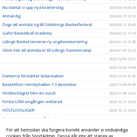
Nu startar vi upp nya kvarterslag
2024-04-15 09:24
Anmäl dig
2024-03-15 12:10
Dags att anmäla sig till Göteborgs Basketfestival
2024-03-15 10:45
Gafor Basketball Academy
2024-02-21 11:16
Lidingö Basket lanserar ny ungdomsturnering
2024-01-12 13:38
Glöm inte att anmäla er till Lidingö Summercamp
2024-01-03 12:25
2023-12-05 13:21
2023-12-04 14:44
Damerna förstärker ledarstaben
2023-12-01 10:30
Basketfest i Hersbyhallen 1-3 december
2023-11-09 09:59
Höstlovslägret blev en succé
2023-11-08 14:22
Första USM-omgången avklarad
2023-10-27 12:04
HÖSTLOVSLÄGER
2023-10-12 16:32
Basketskolan börjar på söndag
2023-10-05 10:01
Missa inte damlagets hemmapremiär
2023-10-03 14:06
För att hemsidan ska fungera korrekt använder vi nödvändiga
cookies från SportAdmin. Dessa går inte att stänga av.
Besök vår Klubbshop
2023-09-28 11:18