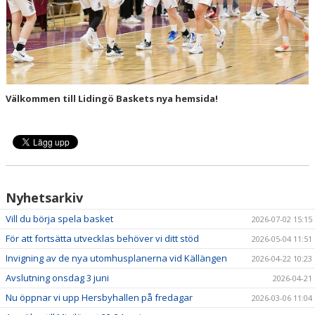
LÄGER
LIDINGÖ BASKET CUP
KLUBBSHOP
Välkommen till Lidingö Baskets nya hemsida!
MOBILSKAL
PARTNERS
ANTONS MINNESFOND
Nyhetsarkiv
Vill du börja spela basket
2026-07-02 15:15
För att fortsätta utvecklas behöver vi ditt stöd
2026-05-04 11:51
Invigning av de nya utomhusplanerna vid Källängen
2026-04-22 10:23
Avslutning onsdag 3 juni
2026-04-21
Nu öppnar vi upp Hersbyhallen på fredagar
2026-03-06 11:04