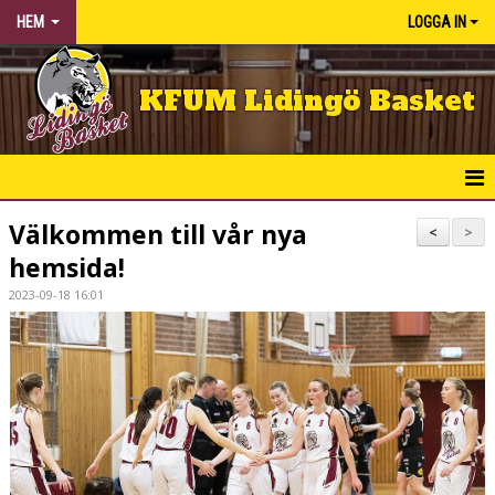
HEM
LOGGA IN
KFUM Lidingö Basket
HEM
Välkommen till vår nya
<
>
hemsida!
NYHETER
2023-09-18 16:01
KLUBBEN
BÖRJA SPELA
KALENDER
MATCHER