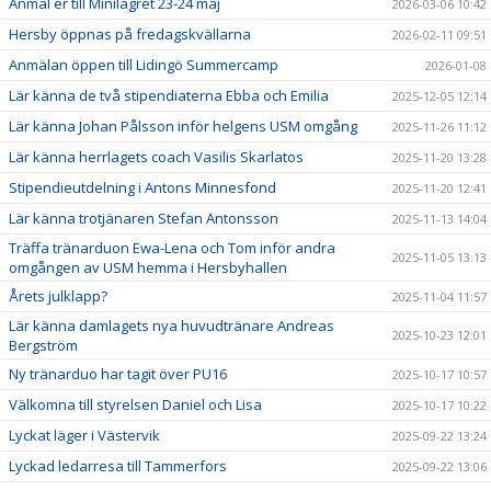
Anmäl er till Minilägret 23-24 maj
2026-03-06 10:42
Hersby öppnas på fredagskvällarna
2026-02-11 09:51
Anmälan öppen till Lidingö Summercamp
2026-01-08
Lär känna de två stipendiaterna Ebba och Emilia
2025-12-05 12:14
Lär känna Johan Pålsson inför helgens USM omgång
2025-11-26 11:12
Lär känna herrlagets coach Vasilis Skarlatos
2025-11-20 13:28
Stipendieutdelning i Antons Minnesfond
2025-11-20 12:41
Lär känna trotjänaren Stefan Antonsson
2025-11-13 14:04
Träffa tränarduon Ewa-Lena och Tom inför andra
2025-11-05 13:13
omgången av USM hemma i Hersbyhallen
Årets julklapp?
2025-11-04 11:57
Lär känna damlagets nya huvudtränare Andreas
2025-10-23 12:01
Bergström
Ny tränarduo har tagit över PU16
2025-10-17 10:57
Välkomna till styrelsen Daniel och Lisa
2025-10-17 10:22
Lyckat läger i Västervik
2025-09-22 13:24
Lyckad ledarresa till Tammerfors
2025-09-22 13:06