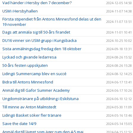
Vad händer i Hersby den 7 december?
2024-12-05 14:50
USM i Hersbyhallen
2024-11-07 14:38
Första stipendiet från Antons Minnesfond delas ut den
2024-11-07 13:51
19 november
Dags att anmäla sig till 50-års firandet
2024-11-01 10:41
DU16 vinner sin USM-grupp i Kungsbacka
2024-10-25 10:02
Sista anmälningsdag fredag den 18 oktober
2024-09-18 13:31
Lyckad och givande ledarresa
2024-08-26 15:52
50-års festen uppskjuten
2024-08-26 15:28
Lidingö Summercamp blev en succé
2024-08-12 14:25
Bidra till Antons Minnesfond
2024-06-17 13:41
Anmäl dig till Gafor Summer Academy
2024-06-17 10:26
Ungdomstränare på utbildning i Eskilstuna
2024-06-10 12:12
Till minne av Anton Malmstedt
2024-05-30 11:09
Lidingö Basket söker fler tränare
2024-05-16 13:46
Save the date 14/9
2024-05-14 15:05
Anmäl dig till lägret som äger rum den 4-5 maj
2024-04-15 12:52