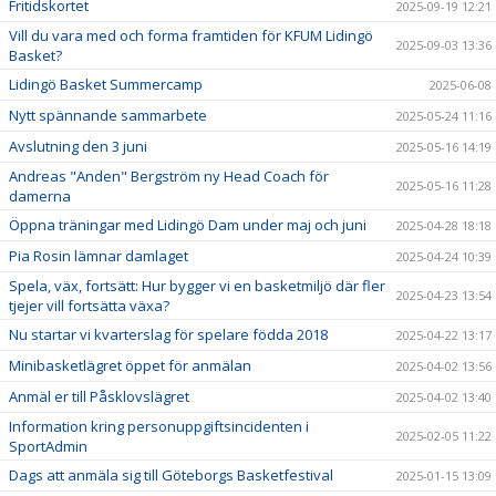
Fritidskortet
2025-09-19 12:21
Vill du vara med och forma framtiden för KFUM Lidingö
2025-09-03 13:36
Basket?
Lidingö Basket Summercamp
2025-06-08
Nytt spännande sammarbete
2025-05-24 11:16
Avslutning den 3 juni
2025-05-16 14:19
Andreas "Anden" Bergström ny Head Coach för
2025-05-16 11:28
damerna
Öppna träningar med Lidingö Dam under maj och juni
2025-04-28 18:18
Pia Rosin lämnar damlaget
2025-04-24 10:39
Spela, väx, fortsätt: Hur bygger vi en basketmiljö där fler
2025-04-23 13:54
tjejer vill fortsätta växa?
Nu startar vi kvarterslag för spelare födda 2018
2025-04-22 13:17
Minibasketlägret öppet för anmälan
2025-04-02 13:56
Anmäl er till Påsklovslägret
2025-04-02 13:40
Information kring personuppgiftsincidenten i
2025-02-05 11:22
SportAdmin
Dags att anmäla sig till Göteborgs Basketfestival
2025-01-15 13:09