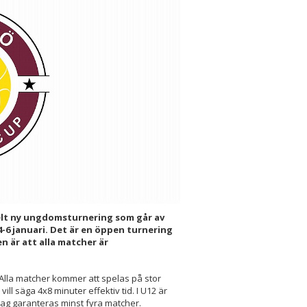
helt ny ungdomsturnering som går av
-6 januari. Det är en öppen turnering
n är att alla matcher är
 Alla matcher kommer att spelas på stor
vill säga 4x8 minuter effektiv tid. I U12 är
lag garanteras minst fyra matcher.