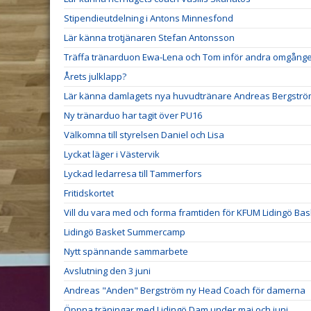
Stipendieutdelning i Antons Minnesfond
Lär känna trotjänaren Stefan Antonsson
Träffa tränarduon Ewa-Lena och Tom inför andra omgång
Årets julklapp?
Lär känna damlagets nya huvudtränare Andreas Bergstr
Ny tränarduo har tagit över PU16
Välkomna till styrelsen Daniel och Lisa
Lyckat läger i Västervik
Lyckad ledarresa till Tammerfors
Fritidskortet
Vill du vara med och forma framtiden för KFUM Lidingö Bas
Lidingö Basket Summercamp
Nytt spännande sammarbete
Avslutning den 3 juni
Andreas "Anden" Bergström ny Head Coach för damerna
Öppna träningar med Lidingö Dam under maj och juni