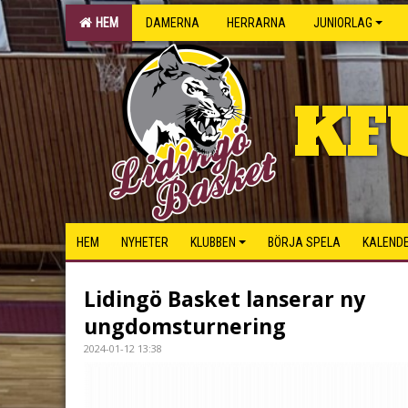
HEM
DAMERNA
HERRARNA
JUNIORLAG
KF
HEM
NYHETER
KLUBBEN
BÖRJA SPELA
KALEND
Lidingö Basket lanserar ny
ungdomsturnering
2024-01-12 13:38