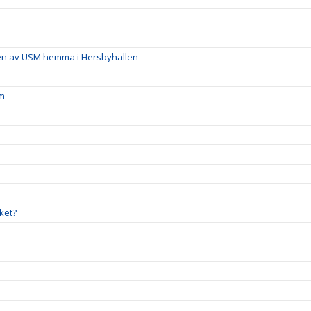
en av USM hemma i Hersbyhallen
öm
ket?