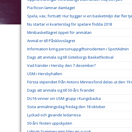
Pia Rosin lämnar damlaget
Spela, väx, fortsätt: Hur bygger vi en basketmiljö där fler tje
Nu startar vi kvarterslag för spelare födda 2018
Minibasketlägret öppet för anmälan
Anmäl er till Påsklovslägret
Information kring personuppgiftsincidenten i SportAdmin
Dags att anmäla sig till Göteborgs Basketfestival
Vad händer i Hersby den 7 december?
USM i Hersbyhallen
Första stipendiet från Antons Minnesfond delas ut den 1
Dags att anmäla sig till 50-års firandet
DU16 vinner sin USM-grupp i Kungsbacka
Sista anmälningsdag fredag den 18 oktober
Lyckad och givande ledarresa
50-års festen uppskjuten
Lidingö Summercamp blev en succé