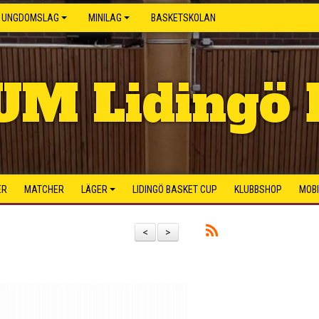
UNGDOMSLAG
MINILAG
BASKETSKOLAN
UM Lidingö 
ER
MATCHER
LÄGER
LIDINGÖ BASKET CUP
KLUBBSHOP
MOB
<
>