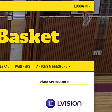
LOGGA IN
Basket
ILSKAL
PARTNERS
ANTONS MINNESFOND
VÅRA SPONSORER