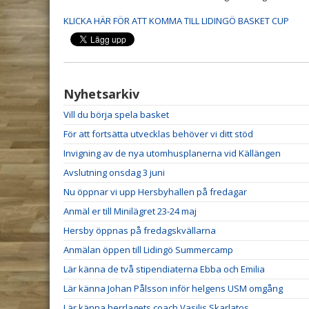
KLICKA HÄR FÖR ATT KOMMA TILL LIDINGÖ BASKET CUP
Nyhetsarkiv
Vill du börja spela basket
För att fortsätta utvecklas behöver vi ditt stöd
Invigning av de nya utomhusplanerna vid Källängen
Avslutning onsdag 3 juni
Nu öppnar vi upp Hersbyhallen på fredagar
Anmäl er till Minilägret 23-24 maj
Hersby öppnas på fredagskvällarna
Anmälan öppen till Lidingö Summercamp
Lär känna de två stipendiaterna Ebba och Emilia
Lär känna Johan Pålsson inför helgens USM omgång
Lär känna herrlagets coach Vasilis Skarlatos