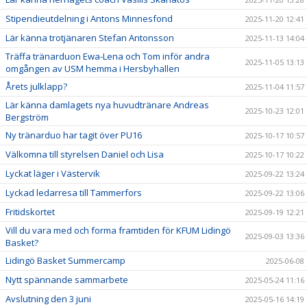
Stipendieutdelning i Antons Minnesfond
2025-11-20 12:41
Lär känna trotjänaren Stefan Antonsson
2025-11-13 14:04
Träffa tränarduon Ewa-Lena och Tom inför andra
2025-11-05 13:13
omgången av USM hemma i Hersbyhallen
Årets julklapp?
2025-11-04 11:57
Lär känna damlagets nya huvudtränare Andreas
2025-10-23 12:01
Bergström
Ny tränarduo har tagit över PU16
2025-10-17 10:57
Välkomna till styrelsen Daniel och Lisa
2025-10-17 10:22
Lyckat läger i Västervik
2025-09-22 13:24
Lyckad ledarresa till Tammerfors
2025-09-22 13:06
Fritidskortet
2025-09-19 12:21
Vill du vara med och forma framtiden för KFUM Lidingö
2025-09-03 13:36
Basket?
Lidingö Basket Summercamp
2025-06-08
Nytt spännande sammarbete
2025-05-24 11:16
Avslutning den 3 juni
2025-05-16 14:19