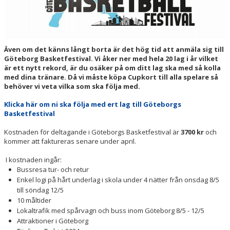
LÄGER
LIDINGÖ BASKET CUP
Även om det känns långt borta är det hög tid att anmäla sig till
KLUBBSHOP
Göteborg Basketfestival. Vi åker ner med hela 20 lag i år vilket
är ett nytt rekord, är du osäker på om ditt lag ska med så kolla
MOBILSKAL
med dina tränare. Då vi måste köpa Cupkort till alla spelare så
behöver vi veta vilka som ska följa med.
PARTNERS
Klicka här om ni ska följa med ert lag till Göteborgs
Basketfestival
ANTONS MINNESFOND
Kostnaden för deltagande i Göteborgs Basketfestival är
3700 kr
och
kommer att faktureras senare under april.
I kostnaden ingår:
Bussresa tur- och retur
Enkel logi på hårt underlag i skola under 4 nätter från onsdag 8/5
till söndag 12/5
10 måltider
Lokaltrafik med spårvagn och buss inom Göteborg 8/5 - 12/5
Attraktioner i Göteborg