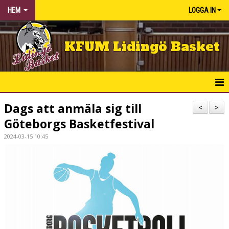
HEM
LOGGA IN
KFUM Lidingö Basket
HEM
Dags att anmäla sig till
<
>
Göteborgs Basketfestival
NYHETER
2024-03-15 10:45
KLUBBEN
BÖRJA SPELA
KALENDER
MATCHER