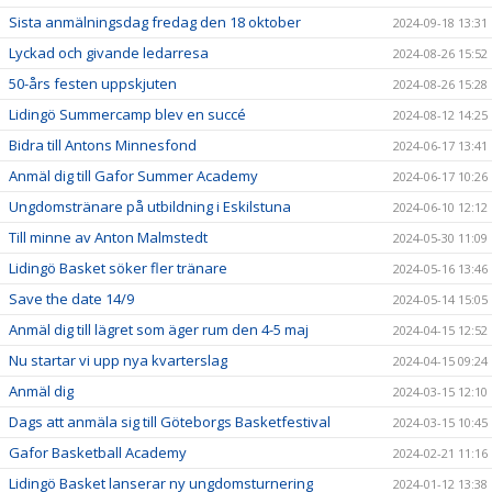
Sista anmälningsdag fredag den 18 oktober
2024-09-18 13:31
Lyckad och givande ledarresa
2024-08-26 15:52
50-års festen uppskjuten
2024-08-26 15:28
Lidingö Summercamp blev en succé
2024-08-12 14:25
Bidra till Antons Minnesfond
2024-06-17 13:41
Anmäl dig till Gafor Summer Academy
2024-06-17 10:26
Ungdomstränare på utbildning i Eskilstuna
2024-06-10 12:12
Till minne av Anton Malmstedt
2024-05-30 11:09
Lidingö Basket söker fler tränare
2024-05-16 13:46
Save the date 14/9
2024-05-14 15:05
Anmäl dig till lägret som äger rum den 4-5 maj
2024-04-15 12:52
Nu startar vi upp nya kvarterslag
2024-04-15 09:24
Anmäl dig
2024-03-15 12:10
Dags att anmäla sig till Göteborgs Basketfestival
2024-03-15 10:45
Gafor Basketball Academy
2024-02-21 11:16
Lidingö Basket lanserar ny ungdomsturnering
2024-01-12 13:38