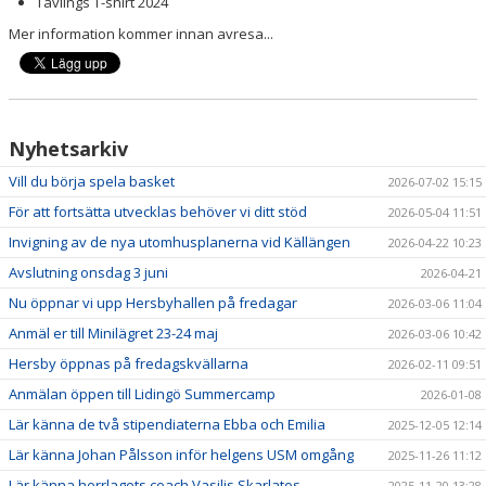
Tävlings T-shirt 2024
Mer information kommer innan avresa...
Nyhetsarkiv
Vill du börja spela basket
2026-07-02 15:15
För att fortsätta utvecklas behöver vi ditt stöd
2026-05-04 11:51
Invigning av de nya utomhusplanerna vid Källängen
2026-04-22 10:23
Avslutning onsdag 3 juni
2026-04-21
Nu öppnar vi upp Hersbyhallen på fredagar
2026-03-06 11:04
Anmäl er till Minilägret 23-24 maj
2026-03-06 10:42
Hersby öppnas på fredagskvällarna
2026-02-11 09:51
Anmälan öppen till Lidingö Summercamp
2026-01-08
Lär känna de två stipendiaterna Ebba och Emilia
2025-12-05 12:14
Lär känna Johan Pålsson inför helgens USM omgång
2025-11-26 11:12
Lär känna herrlagets coach Vasilis Skarlatos
2025-11-20 13:28