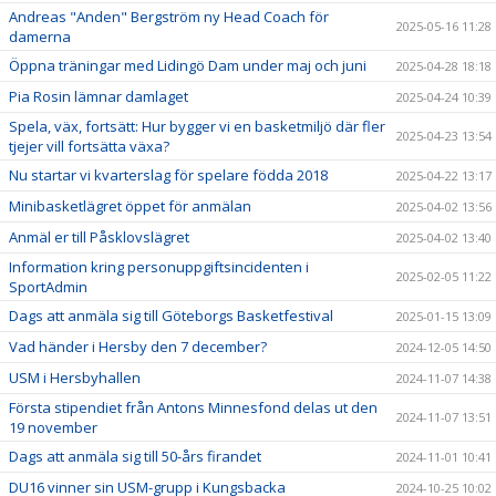
Andreas "Anden" Bergström ny Head Coach för
2025-05-16 11:28
damerna
Öppna träningar med Lidingö Dam under maj och juni
2025-04-28 18:18
Pia Rosin lämnar damlaget
2025-04-24 10:39
Spela, väx, fortsätt: Hur bygger vi en basketmiljö där fler
2025-04-23 13:54
tjejer vill fortsätta växa?
Nu startar vi kvarterslag för spelare födda 2018
2025-04-22 13:17
Minibasketlägret öppet för anmälan
2025-04-02 13:56
Anmäl er till Påsklovslägret
2025-04-02 13:40
Information kring personuppgiftsincidenten i
2025-02-05 11:22
SportAdmin
Dags att anmäla sig till Göteborgs Basketfestival
2025-01-15 13:09
Vad händer i Hersby den 7 december?
2024-12-05 14:50
USM i Hersbyhallen
2024-11-07 14:38
Första stipendiet från Antons Minnesfond delas ut den
2024-11-07 13:51
19 november
Dags att anmäla sig till 50-års firandet
2024-11-01 10:41
DU16 vinner sin USM-grupp i Kungsbacka
2024-10-25 10:02