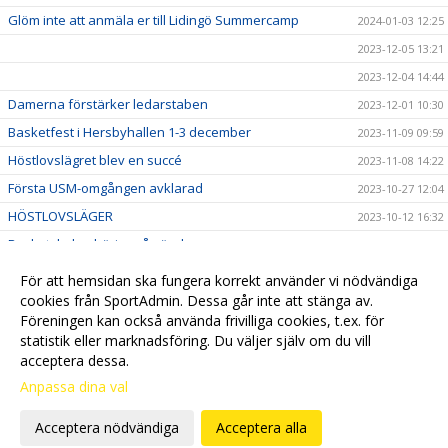
Glöm inte att anmäla er till Lidingö Summercamp
2024-01-03 12:25
2023-12-05 13:21
2023-12-04 14:44
Damerna förstärker ledarstaben
2023-12-01 10:30
Basketfest i Hersbyhallen 1-3 december
2023-11-09 09:59
Höstlovslägret blev en succé
2023-11-08 14:22
Första USM-omgången avklarad
2023-10-27 12:04
HÖSTLOVSLÄGER
2023-10-12 16:32
Basketskolan börjar på söndag
2023-10-05 10:01
Missa inte damlagets hemmapremiär
2023-10-03 14:06
För att hemsidan ska fungera korrekt använder vi nödvändiga
Besök vår Klubbshop
cookies från SportAdmin. Dessa går inte att stänga av.
2023-09-28 11:18
Föreningen kan också använda frivilliga cookies, t.ex. för
Välkommen till vår nya hemsida!
2023-09-18 16:01
statistik eller marknadsföring. Du väljer själv om du vill
acceptera dessa.
Anpassa dina val
Cookie-
Gå till
inställningar
Webbversion
Acceptera nödvändiga
Acceptera alla