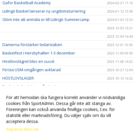
Gafor Basketball Academy
2024-02-21 11:16
Lidingö Basket lanserar ny ungdomsturnering
2024-01-12 13:38
Glöm inte att anmäla er till Lidingö Summercamp
2024-01-03 12:25
2023-12-05 13:21
2023-12-04 14:44
Damerna förstärker ledarstaben
2023-12-01 10:30
Basketfest i Hersbyhallen 1-3 december
2023-11-09 09:59
Höstlovslägret blev en succé
2023-11-08 14:22
Första USM-omgången avklarad
2023-10-27 12:04
HÖSTLOVSLÄGER
2023-10-12 16:32
Basketskolan börjar på söndag
2023-10-05 10:01
Missa inte damlagets hemmapremiär
2023-10-03 14:06
För att hemsidan ska fungera korrekt använder vi nödvändiga
Besök vår Klubbshop
cookies från SportAdmin. Dessa går inte att stänga av.
2023-09-28 11:18
Föreningen kan också använda frivilliga cookies, t.ex. för
Välkommen till vår nya hemsida!
2023-09-18 16:01
statistik eller marknadsföring. Du väljer själv om du vill
acceptera dessa.
Anpassa dina val