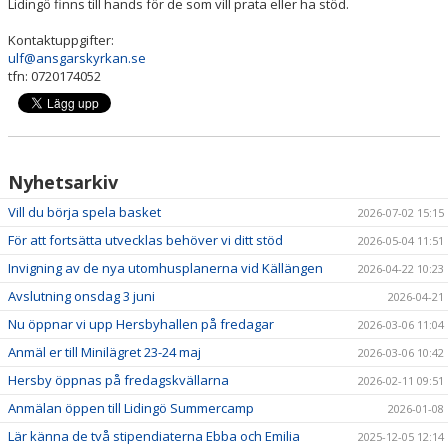
Lidingö finns till hands för de som vill prata eller ha stöd.
Kontaktuppgifter:
ulf@ansgarskyrkan.se
tfn: 0720174052
Nyhetsarkiv
Vill du börja spela basket
2026-07-02 15:15
För att fortsätta utvecklas behöver vi ditt stöd
2026-05-04 11:51
Invigning av de nya utomhusplanerna vid Källängen
2026-04-22 10:23
Avslutning onsdag 3 juni
2026-04-21
Nu öppnar vi upp Hersbyhallen på fredagar
2026-03-06 11:04
Anmäl er till Minilägret 23-24 maj
2026-03-06 10:42
Hersby öppnas på fredagskvällarna
2026-02-11 09:51
Anmälan öppen till Lidingö Summercamp
2026-01-08
Lär känna de två stipendiaterna Ebba och Emilia
2025-12-05 12:14