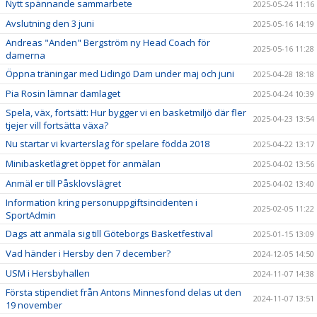
Nytt spännande sammarbete
2025-05-24 11:16
Avslutning den 3 juni
2025-05-16 14:19
Andreas "Anden" Bergström ny Head Coach för
2025-05-16 11:28
damerna
Öppna träningar med Lidingö Dam under maj och juni
2025-04-28 18:18
Pia Rosin lämnar damlaget
2025-04-24 10:39
Spela, väx, fortsätt: Hur bygger vi en basketmiljö där fler
2025-04-23 13:54
tjejer vill fortsätta växa?
Nu startar vi kvarterslag för spelare födda 2018
2025-04-22 13:17
Minibasketlägret öppet för anmälan
2025-04-02 13:56
Anmäl er till Påsklovslägret
2025-04-02 13:40
Information kring personuppgiftsincidenten i
2025-02-05 11:22
SportAdmin
Dags att anmäla sig till Göteborgs Basketfestival
2025-01-15 13:09
Vad händer i Hersby den 7 december?
2024-12-05 14:50
USM i Hersbyhallen
2024-11-07 14:38
Första stipendiet från Antons Minnesfond delas ut den
2024-11-07 13:51
19 november