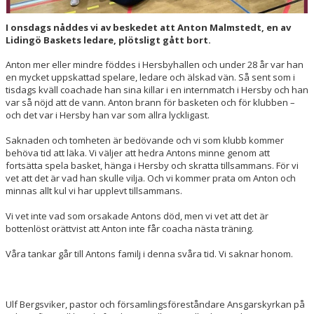
LÄGER
I onsdags nåddes vi av beskedet att Anton Malmstedt, en av
Lidingö Baskets ledare, plötsligt gått bort.
LIDINGÖ BASKET CUP
Anton mer eller mindre föddes i Hersbyhallen och under 28 år var han
KLUBBSHOP
en mycket uppskattad spelare, ledare och älskad vän. Så sent som i
tisdags kväll coachade han sina killar i en internmatch i Hersby och han
MOBILSKAL
var så nöjd att de vann. Anton brann för basketen och för klubben –
och det var i Hersby han var som allra lyckligast.
PARTNERS
Saknaden och tomheten är bedövande och vi som klubb kommer
behöva tid att läka. Vi väljer att hedra Antons minne genom att
ANTONS MINNESFOND
fortsätta spela basket, hänga i Hersby och skratta tillsammans. För vi
vet att det är vad han skulle vilja. Och vi kommer prata om Anton och
minnas allt kul vi har upplevt tillsammans.
Vi vet inte vad som orsakade Antons död, men vi vet att det är
bottenlöst orättvist att Anton inte får coacha nästa träning.
Våra tankar går till Antons familj i denna svåra tid. Vi saknar honom.
Ulf Bergsviker, pastor och församlingsföreståndare Ansgarskyrkan på