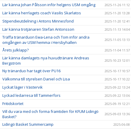
Lär känna Johan Pålsson inför helgens USM omgång
2025-11-26 11:12
Lär känna herrlagets coach Vasilis Skarlatos
2025-11-20 13:28
Stipendieutdelning i Antons Minnesfond
2025-11-20 12:41
Lär känna trotjänaren Stefan Antonsson
2025-11-13 14:04
Träffa tränarduon Ewa-Lena och Tom inför andra
2025-11-05 13:13
omgången av USM hemma i Hersbyhallen
Årets julklapp?
2025-11-04 11:57
Lär känna damlagets nya huvudtränare Andreas
2025-10-23 12:01
Bergström
Ny tränarduo har tagit över PU16
2025-10-17 10:57
Välkomna till styrelsen Daniel och Lisa
2025-10-17 10:22
Lyckat läger i Västervik
2025-09-22 13:24
Lyckad ledarresa till Tammerfors
2025-09-22 13:06
Fritidskortet
2025-09-19 12:21
Vill du vara med och forma framtiden för KFUM Lidingö
2025-09-03 13:36
Basket?
Lidingö Basket Summercamp
2025-06-08