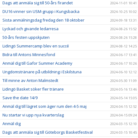
Dags att anmäla sig till 50-års firandet
2024-11-01 10:41
DU16 vinner sin USM-grupp i Kungsbacka
2024-10-25 10:02
Sista anmälningsdag fredag den 18 oktober
2024-09-18 13:31
Lyckad och givande ledarresa
2024-08-26 15:52
50-års festen uppskjuten
2024-08-26 15:28
Lidingö Summercamp blev en succé
2024-08-12 14:25
Bidra till Antons Minnesfond
2024-06-17 13:41
Anmäl dig till Gafor Summer Academy
2024-06-17 10:26
Ungdomstränare på utbildning i Eskilstuna
2024-06-10 12:12
Till minne av Anton Malmstedt
2024-05-30 11:09
Lidingö Basket söker fler tränare
2024-05-16 13:46
Save the date 14/9
2024-05-14 15:05
Anmäl dig till lägret som äger rum den 4-5 maj
2024-04-15 12:52
Nu startar vi upp nya kvarterslag
2024-04-15 09:24
Anmäl dig
2024-03-15 12:10
Dags att anmäla sig till Göteborgs Basketfestival
2024-03-15 10:45