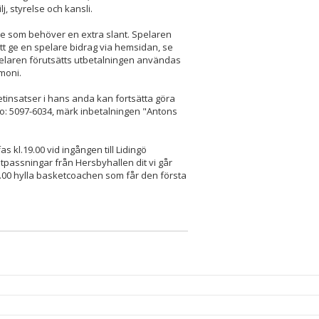
j, styrelse och kansli.
re som behöver en extra slant. Spelaren
att ge en spelare bidrag via hemsidan, se
spelaren förutsätts utbetalningen användas
moni.
etinsatser i hans anda kan fortsätta göra
iro: 5097-6034, märk inbetalningen "Antons
s kl.19.00 vid ingången till Lidingö
passningar från Hersbyhallen dit vi går
.20.00 hylla basketcoachen som får den första