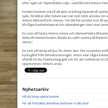
efter eget val. Stipendiaten väljs i samråd med Antons famil
Fonden kommer också att dela ut bidrag löpande till spela
själv, föräldrar eller ledare kan när som helst ansöka om 
Antons Minnesfond i menyn. Om det blir positivt svar till 
till något basketrelaterat och utbetalningen sker utan cere
Du som vill hedra Antons minne och därmed bidra till bask
detta till minnesfonden. Betala en valfri summa till BankG
minne".
De som vill tända ett ljus för Anton den 19:e november träffa
kyrkogård från Ekholmsnäsvägen. Anton vilar några basket
efteråt för lite födelsedagsgott och för att i kafeterian kl
Uppmuntran i Antons anda.
Nyhetsarkiv
Vill du börja spela basket
För att fortsätta utvecklas behöver vi ditt stöd