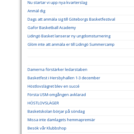
Nu startar vi upp nya kvarterslag
Anmäl dig
Dags att anmäla sig till Göteborgs Basketfestival
Gafor Basketball Academy
Lidingö Basket lanserar ny ungdomsturnering
Glöm inte att anmäla er till Lidingö Summercamp
Damerna förstärker ledarstaben
Basketfest i Hersbyhallen 1-3 december
Höstlovslägret blev en succé
Första USM-omgången avklarad
HÖSTLOVSLÄGER
Basketskolan börjar på söndag
Missa inte damlagets hemmapremiär
Besök vår Klubbshop