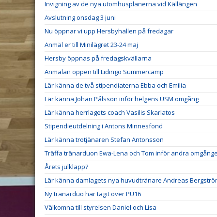
Invigning av de nya utomhusplanerna vid Källängen
Avslutning onsdag 3 juni
Nu öppnar vi upp Hersbyhallen på fredagar
Anmäl er till Minilägret 23-24 maj
Hersby öppnas på fredagskvällarna
Anmälan öppen till Lidingö Summercamp
Lär känna de två stipendiaterna Ebba och Emilia
Lär känna Johan Pålsson inför helgens USM omgång
Lär känna herrlagets coach Vasilis Skarlatos
Stipendieutdelning i Antons Minnesfond
Lär känna trotjänaren Stefan Antonsson
Träffa tränarduon Ewa-Lena och Tom inför andra omgång
Årets julklapp?
Lär känna damlagets nya huvudtränare Andreas Bergstr
Ny tränarduo har tagit över PU16
Välkomna till styrelsen Daniel och Lisa