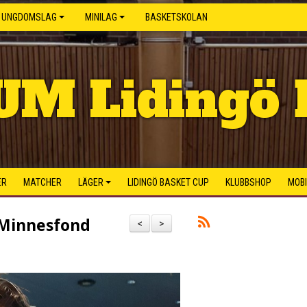
UNGDOMSLAG
MINILAG
BASKETSKOLAN
UM Lidingö 
ER
MATCHER
LÄGER
LIDINGÖ BASKET CUP
KLUBBSHOP
MOB
 Minnesfond
<
>