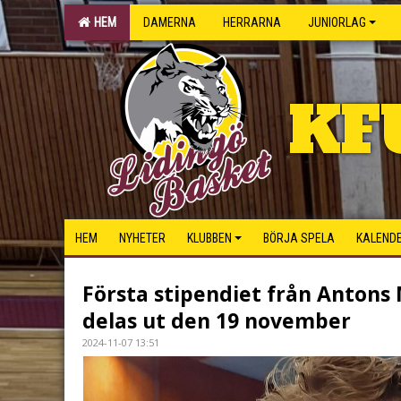
HEM
DAMERNA
HERRARNA
JUNIORLAG
KF
HEM
NYHETER
KLUBBEN
BÖRJA SPELA
KALEND
Första stipendiet från Antons
delas ut den 19 november
2024-11-07 13:51