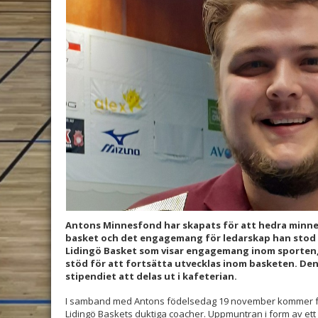
Antons Minnesfond har skapats för att hedra minne
basket och det engagemang för ledarskap han stod fö
Lidingö Basket som visar engagemang inom sporten, 
stöd för att fortsätta utvecklas inom basketen. D
stipendiet att delas ut i kafeterian.
I samband med Antons födelsedag 19 november kommer fond
Lidingö Baskets duktiga coacher. Uppmuntran i form av ett 