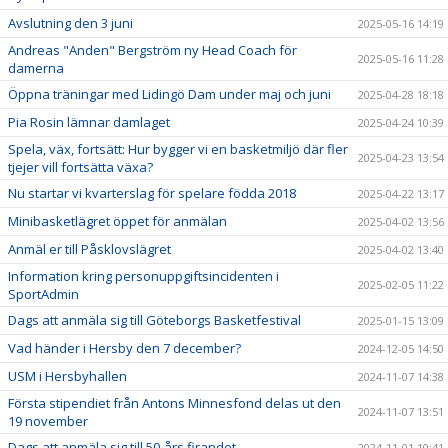
Avslutning den 3 juni
2025-05-16 14:19
Andreas "Anden" Bergström ny Head Coach för
2025-05-16 11:28
damerna
Öppna träningar med Lidingö Dam under maj och juni
2025-04-28 18:18
Pia Rosin lämnar damlaget
2025-04-24 10:39
Spela, väx, fortsätt: Hur bygger vi en basketmiljö där fler
2025-04-23 13:54
tjejer vill fortsätta växa?
Nu startar vi kvarterslag för spelare födda 2018
2025-04-22 13:17
Minibasketlägret öppet för anmälan
2025-04-02 13:56
Anmäl er till Påsklovslägret
2025-04-02 13:40
Information kring personuppgiftsincidenten i
2025-02-05 11:22
SportAdmin
Dags att anmäla sig till Göteborgs Basketfestival
2025-01-15 13:09
Vad händer i Hersby den 7 december?
2024-12-05 14:50
USM i Hersbyhallen
2024-11-07 14:38
Första stipendiet från Antons Minnesfond delas ut den
2024-11-07 13:51
19 november
Dags att anmäla sig till 50-års firandet
2024-11-01 10:41