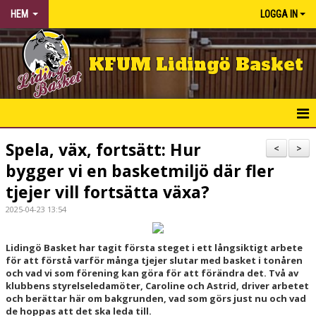
HEM
LOGGA IN
KFUM Lidingö Basket
HEM
Spela, väx, fortsätt: Hur
<
>
bygger vi en basketmiljö där fler
NYHETER
tjejer vill fortsätta växa?
KLUBBEN
2025-04-23 13:54
BÖRJA SPELA
Lidingö Basket har tagit första steget i ett långsiktigt arbete
för att förstå varför många tjejer slutar med basket i tonåren
KALENDER
och vad vi som förening kan göra för att förändra det. Två av
klubbens styrelseledamöter, Caroline och Astrid, driver arbetet
MATCHER
och berättar här om bakgrunden, vad som görs just nu och vad
de hoppas att det ska leda till.