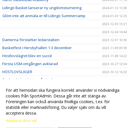
Lidingö Basket lanserar ny ungdomsturnering
2024-01-12 13:38
Glöm inte att anmäla er till Lidingö Summercamp
2024-01-03 12:25
2023-12-05 13:21
2023-12-04 14:44
Damerna förstärker ledarstaben
2023-12-01 10:30
Basketfest i Hersbyhallen 1-3 december
2023-11-09 09:59
Höstlovslägret blev en succé
2023-11-08 14:22
Första USM-omgången avklarad
2023-10-27 12:04
HÖSTLOVSLÄGER
2023-10-12 16:32
Basketskolan börjar på söndag
2023-10-05 10:01
Missa inte damlagets hemmapremiär
2023-10-03 14:06
För att hemsidan ska fungera korrekt använder vi nödvändiga
Besök vår Klubbshop
cookies från SportAdmin. Dessa går inte att stänga av.
2023-09-28 11:18
Föreningen kan också använda frivilliga cookies, t.ex. för
Välkommen till vår nya hemsida!
2023-09-18 16:01
statistik eller marknadsföring. Du väljer själv om du vill
acceptera dessa.
Anpassa dina val
Cookie-
Gå till