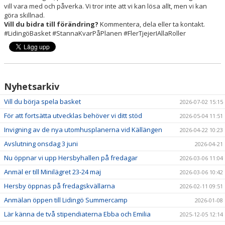
vill vara med och påverka. Vi tror inte att vi kan lösa allt, men vi kan
göra skillnad.
Vill du bidra till förändring?
Kommentera, dela eller ta kontakt.
#LidingöBasket #StannaKvarPåPlanen #FlerTjejerIAllaRoller
Nyhetsarkiv
Vill du börja spela basket
2026-07-02 15:15
För att fortsätta utvecklas behöver vi ditt stöd
2026-05-04 11:51
Invigning av de nya utomhusplanerna vid Källängen
2026-04-22 10:23
Avslutning onsdag 3 juni
2026-04-21
Nu öppnar vi upp Hersbyhallen på fredagar
2026-03-06 11:04
Anmäl er till Minilägret 23-24 maj
2026-03-06 10:42
Hersby öppnas på fredagskvällarna
2026-02-11 09:51
Anmälan öppen till Lidingö Summercamp
2026-01-08
Lär känna de två stipendiaterna Ebba och Emilia
2025-12-05 12:14