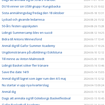
DU16 vinner sin USM-grupp i Kungsbacka
2024-10-25 10:02
Sista anmälningsdag fredag den 18 oktober
2024-09-18 13:31
Lyckad och givande ledarresa
2024-08-26 15:52
50-års festen uppskjuten
2024-08-26 15:28
Lidingö Summercamp blev en succé
2024-08-12 14:25
Bidra till Antons Minnesfond
2024-06-17 13:41
Anmäl dig till Gafor Summer Academy
2024-06-17 10:26
Ungdomstränare på utbildning i Eskilstuna
2024-06-10 12:12
Till minne av Anton Malmstedt
2024-05-30 11:09
Lidingö Basket söker fler tränare
2024-05-16 13:46
Save the date 14/9
2024-05-14 15:05
Anmäl dig till lägret som äger rum den 4-5 maj
2024-04-15 12:52
Nu startar vi upp nya kvarterslag
2024-04-15 09:24
Anmäl dig
2024-03-15 12:10
Dags att anmäla sig till Göteborgs Basketfestival
2024-03-15 10:45
Gafor Basketball Academy
2024-02-21 11:16