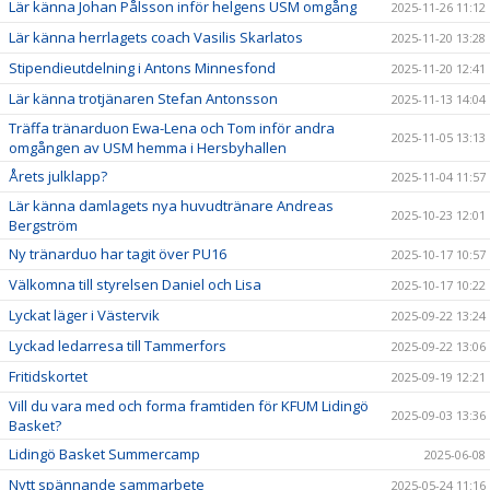
Lär känna Johan Pålsson inför helgens USM omgång
2025-11-26 11:12
Lär känna herrlagets coach Vasilis Skarlatos
2025-11-20 13:28
Stipendieutdelning i Antons Minnesfond
2025-11-20 12:41
Lär känna trotjänaren Stefan Antonsson
2025-11-13 14:04
Träffa tränarduon Ewa-Lena och Tom inför andra
2025-11-05 13:13
omgången av USM hemma i Hersbyhallen
Årets julklapp?
2025-11-04 11:57
Lär känna damlagets nya huvudtränare Andreas
2025-10-23 12:01
Bergström
Ny tränarduo har tagit över PU16
2025-10-17 10:57
Välkomna till styrelsen Daniel och Lisa
2025-10-17 10:22
Lyckat läger i Västervik
2025-09-22 13:24
Lyckad ledarresa till Tammerfors
2025-09-22 13:06
Fritidskortet
2025-09-19 12:21
Vill du vara med och forma framtiden för KFUM Lidingö
2025-09-03 13:36
Basket?
Lidingö Basket Summercamp
2025-06-08
Nytt spännande sammarbete
2025-05-24 11:16