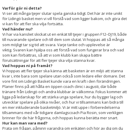
LÄGER
Varför gör ni detta?
Vi ser att många tjejer slutar spela ganska tidigt. Det här är inte unikt
LIDINGÖ BASKET CUP
för Lidingö basket men vi vill förstå vad som ligger bakom, och göra det
vi kan för att fler ska vilja fortsätta.
Vad händer nu?
KLUBBSHOP
Vi har via kansliet skickat ut en enkät till tjejer i gruppen F12–DJ19, både
till nuvarande spelare och till dem som slutat. Vi hoppas att så många
MOBILSKAL
som möjligt tar sig tid att svara. Varje tanke och upplevelse är
viktig. Svaren kan hjälpa oss att förstå vad som fungerar bra och vad
PARTNERS
som kan förbättras, så att vi som klubb kan skapa bättre
förutsättningar för att fler tjejer ska vilja stanna kvar.
Vad hoppas ni på framåt?
ANTONS MINNESFOND
Vi hoppas att fler tjejer ska känna att basketen är en miljö att stanna
kvar i, inte bara som spelare utan också som ledare eller domare. Det
vore fint om Lidingö Basket kunde vara en kraft i den förändringen.
Planer finns på att hålla en öppen coach clinic i augusti, där både
tränare från Lidingö och andra klubbar är välkomna. Fokus kommer att
ligga på ledarskap för att stärka unga spelare, hur du bygger lag och
utvecklar spelare på olika nivåer, och hur vi tillsammans kan bidra till
en mer inkluderande basketmiljö. Vi är mitt uppe i förberedelserna
tillsammans med vår tidigare damlagscoach Pia Rosin, som verkligen
brinner för de här frågorna, och hoppas kunna berätta mer snart.
Hur kan man vara med?
Prata om frågan, påminn varandra om enkäten och hör av dig om du